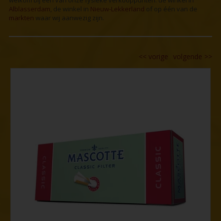
welkom bij één van onze fysieke verkooppunten: de winkel in
Alblasserdam
, de winkel in
Nieuw-Lekkerland
of op één van de
markten
waar wij aanwezig zijn.
<<
vorige
volgende
>>