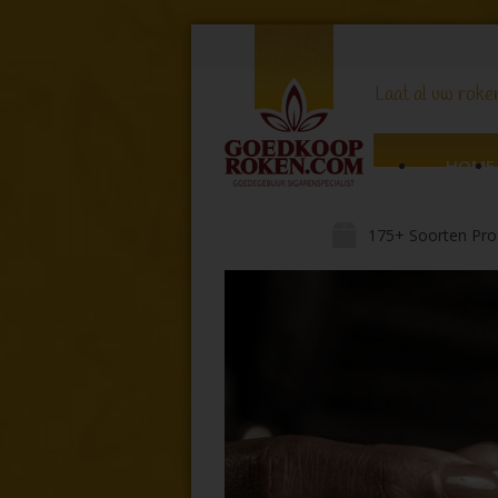
Laat al uw roker
HOME
175+ Soorten Pro