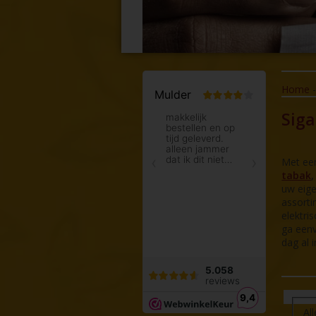
Home
Sig
Met een
tabak
,
uw eige
assorti
elektri
ga eenv
dag al i
All