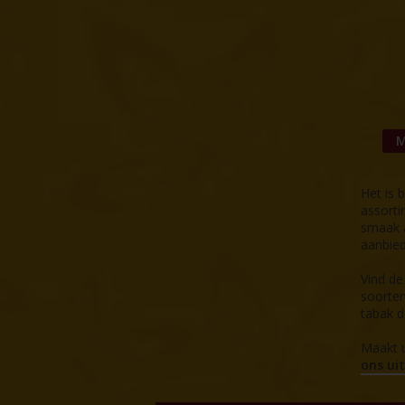
M
Het is 
assorti
smaak a
aanbied
Vind de
soorten
tabak 
Maakt u
ons ui