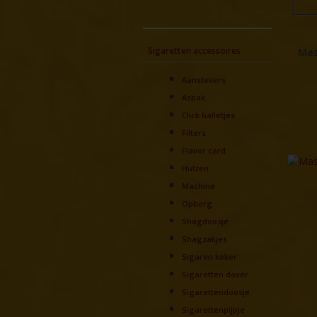
Sigaretten accessoires
Mas
Aanstekers
Asbak
Click balletjes
Filters
Flavor card
Hulzen
Machine
Opberg
Shagdoosje
Shagzakjes
Sigaren koker
Sigaretten dover
Sigarettendoosje
Sigarettenpijpje