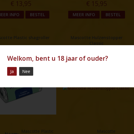
€
13,95
€
15,95
EER INFO
BESTEL
MEER INFO
BESTEL
cotte Plastic shagroller
Mascotte Hulzenstopper
Classic
Welkom, bent u 18 jaar of ouder?
Ja
Nee
Mascotte Plastic
Mascotte
Naam
: