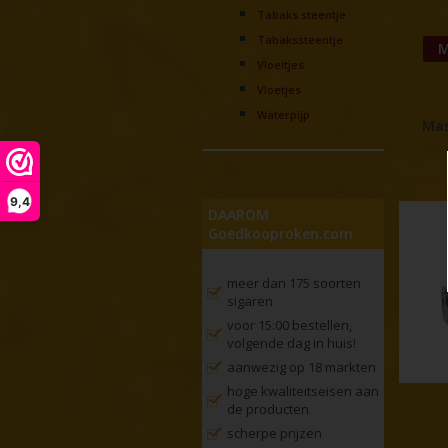
Tabaks steentje
Tabakssteentje
M
Vloeitjes
Vloetjes
Waterpijp
Mas
9,4
DAAROM
Goedkooproken.com
meer dan 175 soorten
sigaren
voor 15:00 bestellen,
volgende dag in huis!
aanwezig op 18 markten
hoge kwaliteitseisen aan
de producten
scherpe prijzen