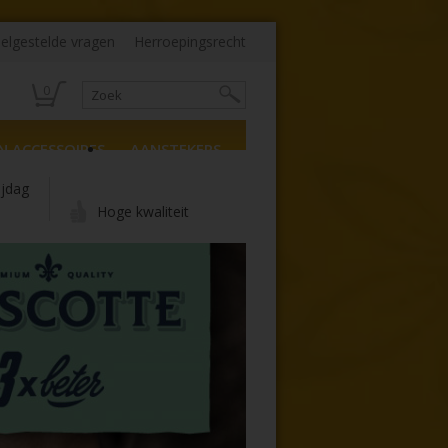
elgestelde vragen
Herroepingsrecht
0
N ACCESSOIRES
AANSTEKERS
ijdag
Hoge kwaliteit