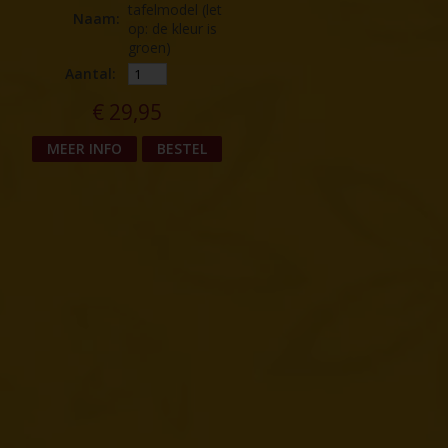
tafelmodel (let
Naam
:
op: de kleur is
groen)
Aantal:
€
29,95
MEER INFO
BESTEL