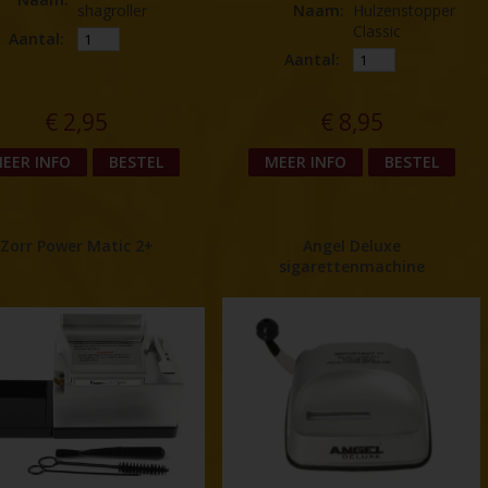
shagroller
Naam
:
Hulzenstopper
Classic
Aantal:
Aantal:
€
2,95
€
8,95
EER INFO
BESTEL
MEER INFO
BESTEL
Zorr Power Matic 2+
Angel Deluxe
sigarettenmachine