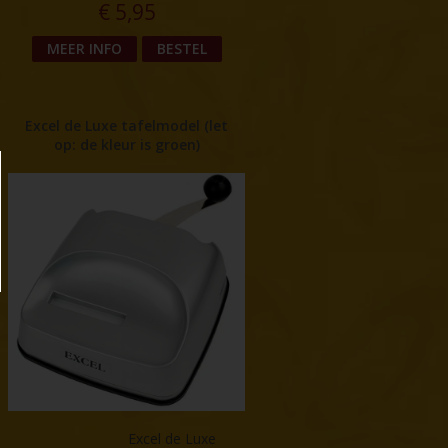
€
5,95
MEER INFO
BESTEL
Excel de Luxe tafelmodel (let
op: de kleur is groen)
Excel de Luxe