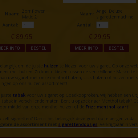
Zorr Power
Angel Deluxe
Naam
:
Naam
:
Matic 2+
sigarettenmachine
Aantal:
Aantal:
€
89,95
€
29,95
EER INFO
BESTEL
MEER INFO
BESTEL
belangrijk om de juiste
hulzen
te kiezen voor uw sigaret. Op onze web
ment met hulzen. Zo kunt u kiezen tussen de verschillende Mascotte h
an uw sigaret met onze menthol hulzen, click hulzen of hulzen met s
ingen op ons hulzen assortiment!
 juiste
tabak
voor uw sigaret op Goedkooproken. Wij hebben een uitg
 tabak in verschillende maten. Bent u opzoek naar Menthol tabak? 
door middel van onze menthol hulzen of de
Frizc menthol kaart
!
 zelf sigaretten? Dan is het belangrijk deze goed op te bergen zodat
tgebreide assortiment met
sigarettendoosjes
.
Verkrijgbaar in vers