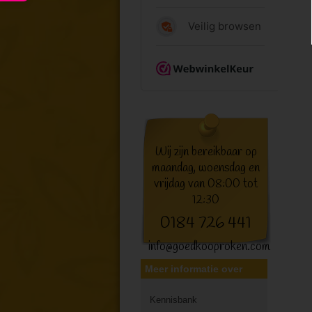
Wij zijn bereikbaar op
maandag, woensdag en
vrijdag van 08:00 tot
12:30
0184 726 441
info@goedkooproken.com
Meer informatie over
Kennisbank