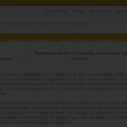
Privacy Policy
Markten
Winkelwagen
Contac
sbenodigdheden veilig en snel thuis bezorgen.
SHAG ACCESSOIRES
SIGARETTEN ACCESSOIRES
TEKERS
Bestellingen worden op maandag, woensdag en vri
oducten
verwerkt
 het recht uw bestelling tot 14 dagen na de dag van ontvangst zonde
a annulering nogmaals 14 dagen om uw product retour te sturen. U kri
ef verzendkosten gecrediteerd. Enkel de kosten voor retour van u thui
g. Deze kosten bedragen circa 7,25 per pakket, raadpleeg voor de e
rder.
u gebruik maakt van uw herroepingsrecht, zal het product met alle ge
kerwijze mogelijk – in de originele staat en verpakking aan de onder
 beschadigd of de verpakking meer beschadigd zijn dan nodig is om 
 waardevermindering van het product aan u doorberekenen. Behande
dat deze bij een retour goed verpakt is.