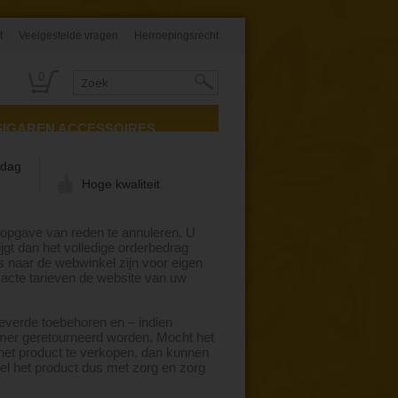
t
Veelgestelde vragen
Herroepingsrecht
0
SIGAREN ACCESSOIRES
jdag
Hoge kwaliteit
r opgave van reden te annuleren. U
jgt dan het volledige orderbedrag
s naar de webwinkel zijn voor eigen
xacte tarieven de website van uw
leverde toebehoren en – indien
nemer geretourneerd worden. Mocht het
het product te verkopen, dan kunnen
l het product dus met zorg en zorg