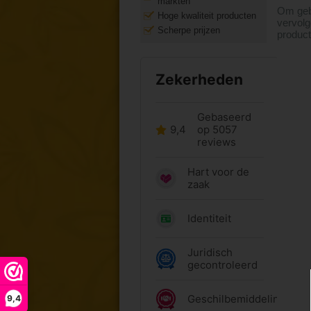
markten
Om geb
Hoge kwaliteit producten
vervolg
Scherpe prijzen
product
9,4