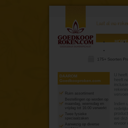
Laat al uw roker
HOME
AANS
175+ Soorten Pr
U heeft
DAAROM
heeft n
Goedkooproken.com
inclusi
rekenin
Ruim assortiment
vervoe
Bestellingen op worden op
Indien 
maandag, woensdag en
vrijdag tot 16:00 verwerkt
redelij
product
Twee fysieke
we deze
speciaalzaken
ervoor 
Aanwezig op diverse