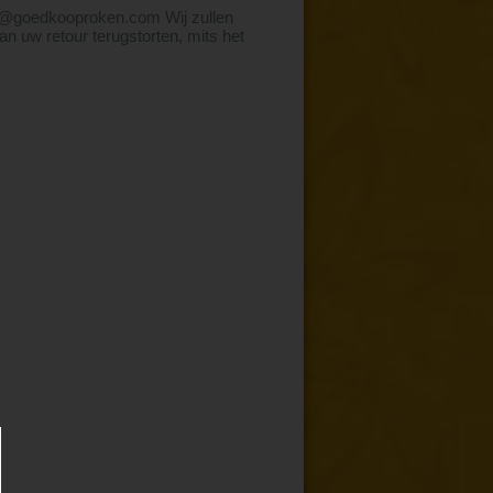
nfo@goedkooproken.com
Wij zullen
n uw retour terugstorten, mits het