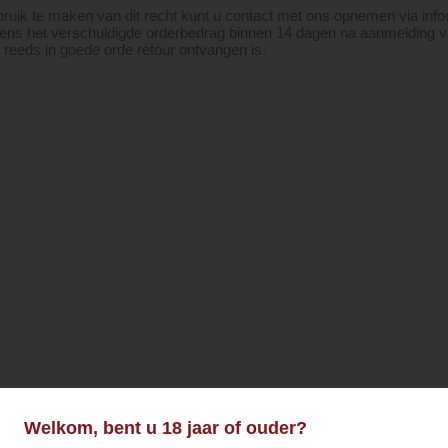
ruik te maken van dit recht kunt u contact met ons opnemen via i
ens het verschuldigde orderbedrag binnen 14 dagen na aanmelding va
 reeds in goede orde retour ontvangen is.
Welkom, bent u 18 jaar of ouder?