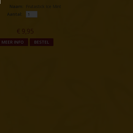
Naam
:
Frutastick Ice Mint
Aantal:
€
9,95
MEER INFO
BESTEL