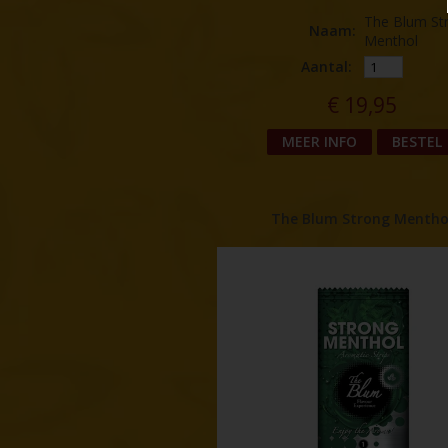
The Blum St
Naam
:
Menthol
Aantal:
€
19,95
MEER INFO
BESTEL
The Blum Strong Mentho