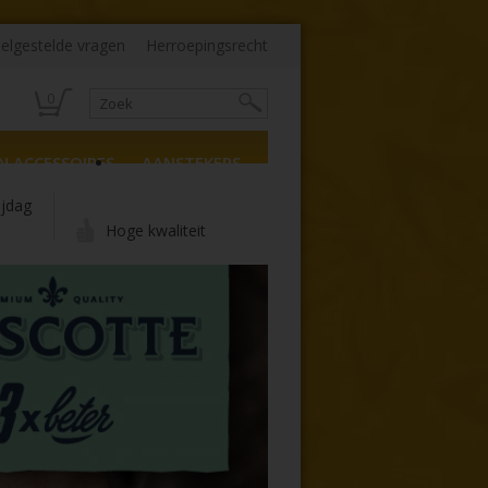
elgestelde vragen
Herroepingsrecht
0
N ACCESSOIRES
AANSTEKERS
ijdag
Hoge kwaliteit