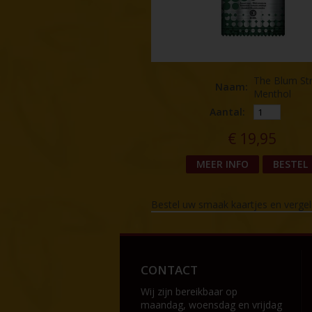
The Blum St
Naam
:
Menthol
Aantal:
€
19,95
MEER INFO
BESTEL
Bestel uw smaak kaartjes en verge
CONTACT
Wij zijn bereikbaar op
maandag, woensdag en vrijdag