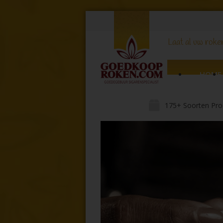
Laat al uw roker
HOME
175+ Soorten Pro