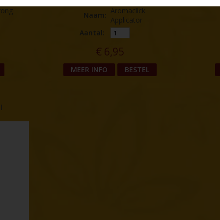
rong
Aromaclick
Naam
:
Applicator
Aantal:
€
6,95
MEER INFO
BESTEL
l