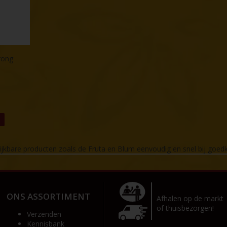
rong
lijkbare producten zoals de Fruta en Blum eenvoudig en snel bij g
ONS ASSORTIMENT
Afhalen op de markt
of thuisbezorgen!
Verzenden
Kennisbank