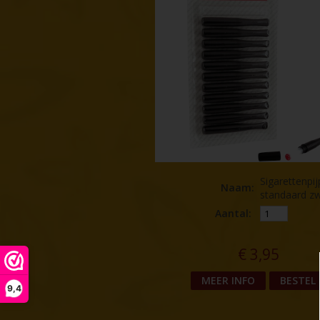
Sigarettenpij
Naam
:
standaard zw
Aantal:
€
3,95
MEER INFO
BESTEL
9,4