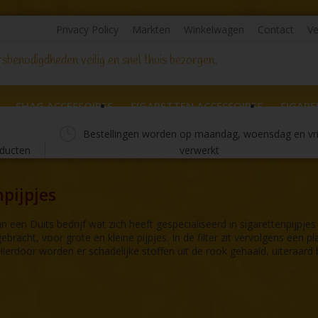
Privacy Policy
Markten
Winkelwagen
Contact
Ve
sbenodigdheden veilig en snel thuis bezorgen.
SHAG ACCESSOIRES
SIGARETTEN ACCESSOIRES
SIGARE
Bestellingen worden op maandag, woensdag en vr
ducten
verwerkt
pijpjes
een Duits bedrijf wat zich heeft gespecialiseerd in sigarettenpijpjes 
bracht, voor grote en kleine pijpjes. In de filter zit vervolgens een pl
 Hierdoor worden er schadelijke stoffen uit de rook gehaald, uiteraard 