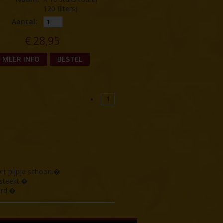
120 filters)
Aantal:
€
28,95
MEER INFO
BESTEL
1
het pijpje schoon.�
 steekt.�
erd.�