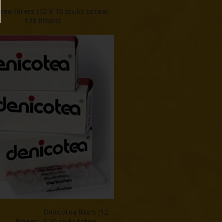
tea filters (12 X 10 stuks totaal
120 filters)
Denicotea filters (12
Naam
:
X 10 stuks totaal