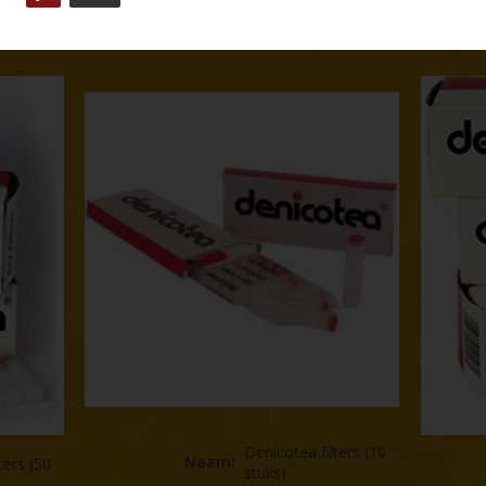
s)
Denicotea filters (10 stuks)
Denico
Denicotea filters (10
Naam
:
ters (50
stuks)