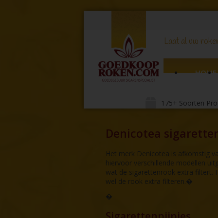
Laat al uw roker
HOME
175+ Soorten Pro
Denicotea sigaretten
Het merk Denicotea is afkomstig van 
hiervoor verschillende modellen uitge
wat de sigarettenrook extra filtert.
wel de rook extra filteren.�
�
Sigarettenpijpjes