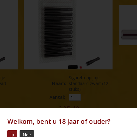
pje
Sigarettenpijpje
art
Naam
:
standaard zwart (12
stuks)
Aantal:
€
35,40
Welkom, bent u 18 jaar of ouder?
MEER INFO
BESTEL
Ja
Nee