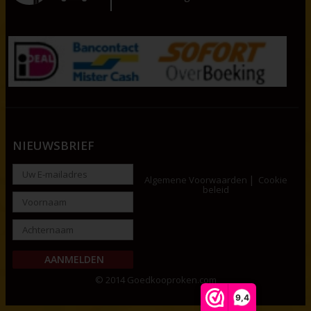
NIEUWSBRIEF
Algemene Voorwaarden
Cookie
beleid
© 2014 Goedkooproken.com
9,4