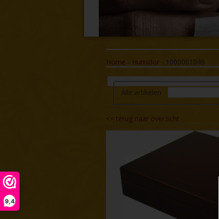
Home
-
Humidor
-
1000001046
Alle artikelen
<<
terug naar overzicht
9,4