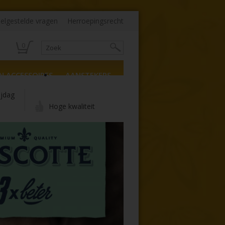
elgestelde vragen
Herroepingsrecht
0
N ACCESSOIRES
AANSTEKERS
ijdag
Hoge kwaliteit