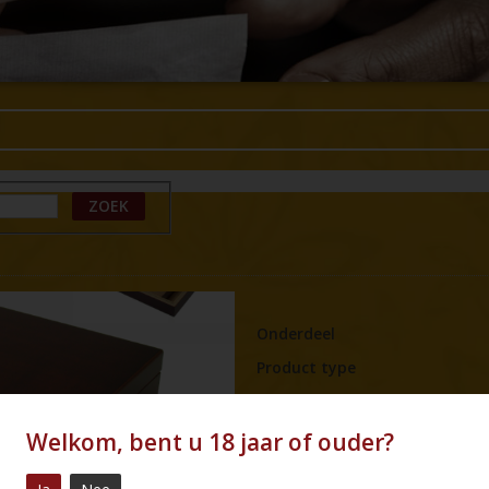
ZOEK
Onderdeel
Product type
Merk
Naam
Welkom, bent u 18 jaar of ouder?