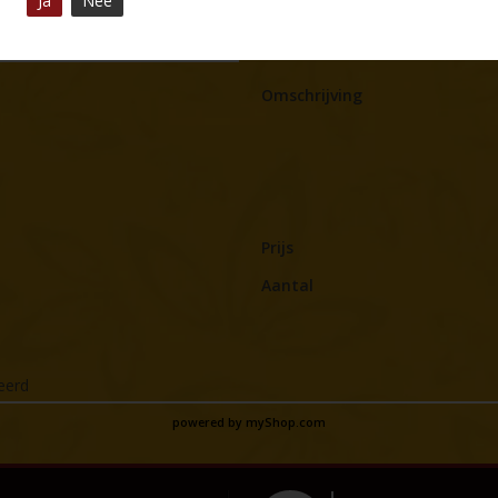
Ja
Nee
Omschrijving
Prijs
Aantal
veerd
powered by
myShop.com