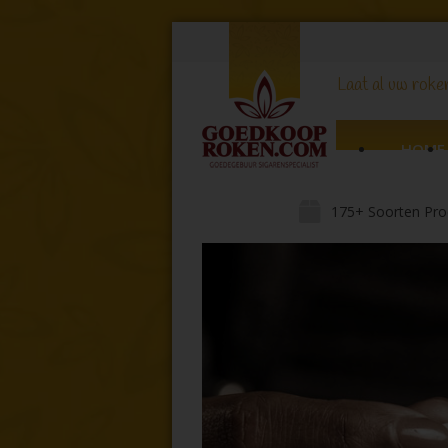
Laat al uw roker
HOME
175+ Soorten Pro