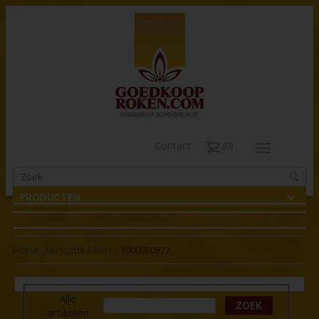
Contact
0
PRODUCTEN
Home
-
Mascotte Filters
-
1000000872
Alle
ZOEK
artikelen