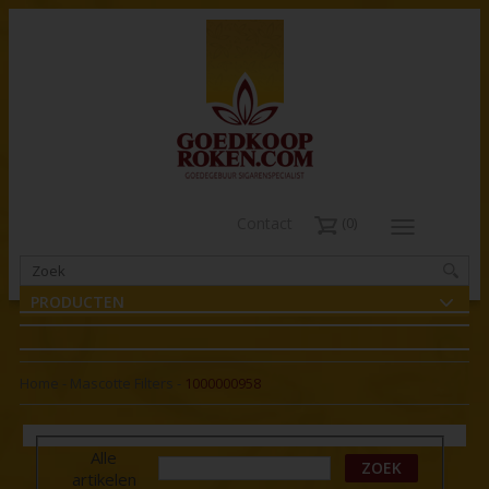
Contact
0
PRODUCTEN
Home
-
Mascotte Filters
-
1000000958
Alle
ZOEK
artikelen