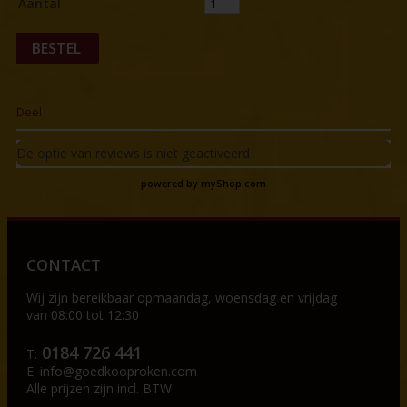
Aantal
BESTEL
Deel
|
De optie van reviews is niet geactiveerd
powered by
myShop.com
CONTACT
Wij zijn bereikbaar op
maandag, woensdag en vrijdag
van 08:00 tot 12:30
0184 726 441
T:
E:
info@goedkooproken.com
Alle prijzen zijn incl. BTW