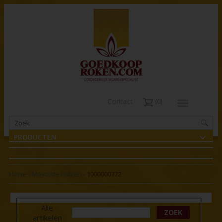
Contact
0
PRODUCTEN
Home
-
Mascotte hulzen
-
1000000772
Alle
ZOEK
artikelen