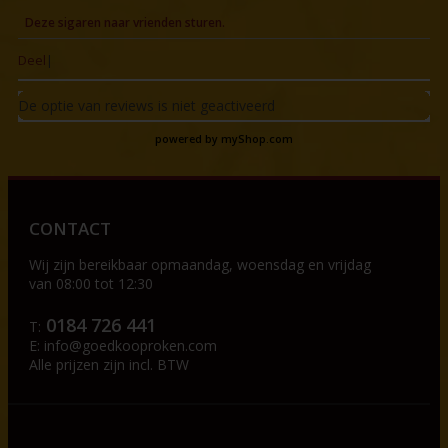
Deze sigaren naar vrienden sturen.
Deel
|
De optie van reviews is niet geactiveerd
powered by
myShop.com
CONTACT
Wij zijn bereikbaar op
maandag, woensdag en vrijdag
van 08:00 tot 12:30
0184 726 441
T:
E:
info@goedkooproken.com
Alle prijzen zijn incl. BTW