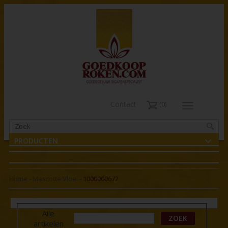
Contact
0
PRODUCTEN
Home
-
Mascotte Vloei
-
1000000672
Alle
ZOEK
artikelen