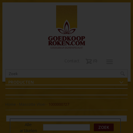
Contact
0
PRODUCTEN
Home
-
Mascotte Vloei
-
1000000727
Alle
ZOEK
artikelen