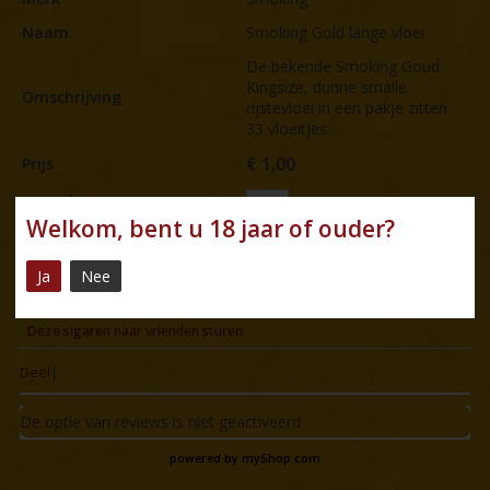
Naam
Smoking Gold lange vloei
De bekende Smoking Goud
Kingsize, dunne smalle
Omschrijving
rijstevloei in een pakje zitten
33 vloeitjes.
€
1,00
Prijs
Aantal
Welkom, bent u 18 jaar of ouder?
BESTEL
Ja
Nee
Deze sigaren naar vrienden sturen.
Deel
|
De optie van reviews is niet geactiveerd
powered by
myShop.com