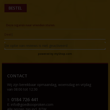
BESTEL
Deze sigaren naar vrienden sturen.
Deel
|
De optie van reviews is niet geactiveerd
powered by
myShop.com
CONTACT
Wij zijn bereikbaar op
maandag, woensdag en vrijdag
van 08:00 tot 12:30
0184 726 441
T:
E:
info@goedkooproken.com
Alle prijzen zijn incl. BTW