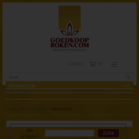
Contact
0
PRODUCTEN
Home
-
Mascotte Vloei
-
1000000870
Alle
ZOEK
artikelen