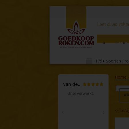
Laat al uw roker
HOME
175+ Soorten Pro
Home
All
<<
teru