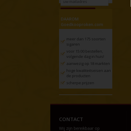
DAAROM
Goedkooproken.com
meer dan 175 soorten
sigaren
voor 15:00 bestellen,
volgende dag in huis!
aanwezig op 18 markten
hoge kwaliteitseisen aan
de producten
scherpe prijzen
CONTACT
Wij zijn bereikbaar op