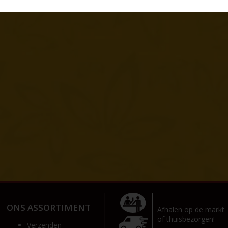
ONS ASSORTIMENT
Afhalen op de markt
of thuisbezorgen!
Verzenden