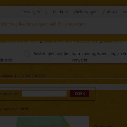
Privacy Policy
Markten
Winkelwagen
Contact
Ve
sbenodigdheden veilig en snel thuis bezorgen.
SHAG ACCESSOIRES
SIGARETTEN ACCESSOIRES
SIGARE
Bestellingen worden op maandag, woensdag en vr
ducten
verwerkt
-
Mascotte
-
1000000663
e artikelen
ZOEK
g naar overzicht
Onderdeel