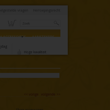
elgestelde vragen
Herroepingsrecht
0
N ACCESSOIRES
AANSTEKERS
ijdag
Hoge kwaliteit
<<
vorige
volgende
>>
Shag accessoires