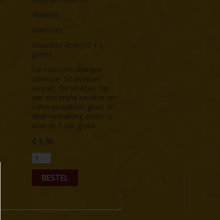
Vloeitjes
Mascotte
Mascotte vloei (10 + 1
gratis)
De mascotte vloedjes
zitten per 50 vloeitjes
verpakt. De vloeitjes zijn
van een prima kwaliteit en
rollen en plakken goed. In
deze verpakking zitten 10
vloei en 1 pak gratis.
€
5,95
BESTEL