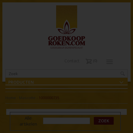
Contact
0
PRODUCTEN
Home
-
Mascotte
-
1000000735
Alle
ZOEK
artikelen