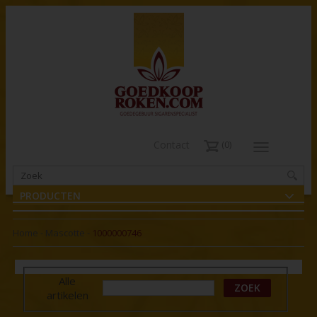
Contact
0
PRODUCTEN
Home
-
Mascotte
-
1000000746
Alle
ZOEK
artikelen