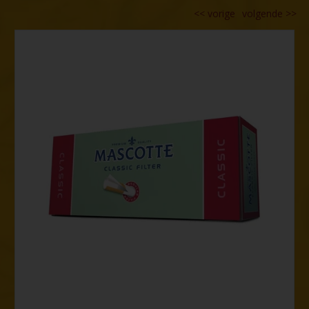
tit
<<
vorige
volgende
>>