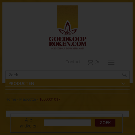
Contact
0
PRODUCTEN
Home
-
Mascotte
-
1000001017
Alle
ZOEK
artikelen