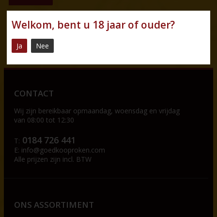
Welkom, bent u 18 jaar of ouder?
De optie van reviews is niet geactiveerd
Ja
Nee
powered by
myShop.com
CONTACT
Wij zijn bereikbaar op
maandag, woensdag en vrijdag
van 08:00 tot 12:30
0184 726 441
T:
E:
info@goedkooproken.com
Alle prijzen zijn incl. BTW
ONS ASSORTIMENT