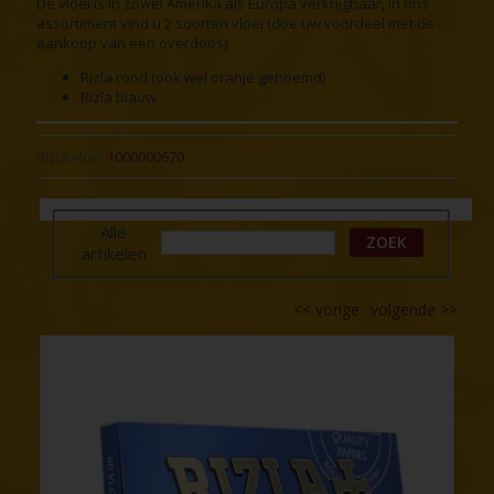
De vloei is in zowel Amerika als Europa verkrijgbaar, in ons
assortiment vind u 2 soorten vloei (doe uw voordeel met de
aankoop van een overdoos):
Rizla rood (ook wel oranje genoemd)
Rizla blauw
Rizla vloei
1000000670
Alle
ZOEK
artikelen
<<
vorige
volgende
>>