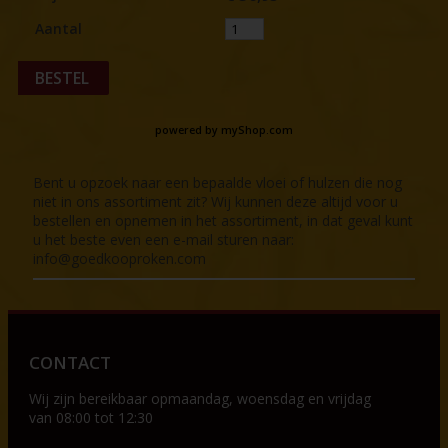
Aantal
BESTEL
powered by
myShop.com
Bent u opzoek naar een bepaalde vloei of hulzen die nog
niet in ons assortiment zit? Wij kunnen deze altijd voor u
bestellen en opnemen in het assortiment, in dat geval kunt
u het beste even een e-mail sturen naar:
info@goedkooproken.com
CONTACT
Wij zijn bereikbaar op
maandag, woensdag en vrijdag
van 08:00 tot 12:30