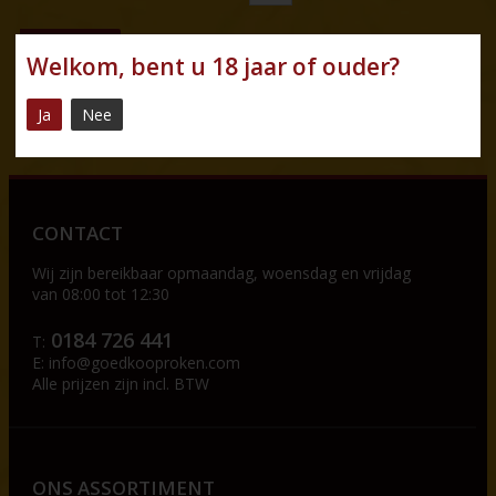
BESTEL
Welkom, bent u 18 jaar of ouder?
powered by
myShop.com
Ja
Nee
CONTACT
Wij zijn bereikbaar op
maandag, woensdag en vrijdag
van 08:00 tot 12:30
0184 726 441
T:
E:
info@goedkooproken.com
Alle prijzen zijn incl. BTW
ONS ASSORTIMENT