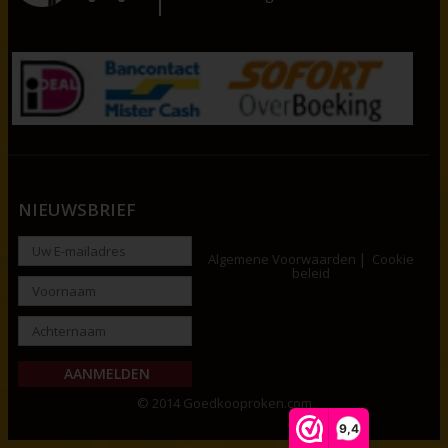
NIEUWSBRIEF
Algemene Voorwaarden
Cookie
beleid
© 2014 Goedkooproken.com
9,4