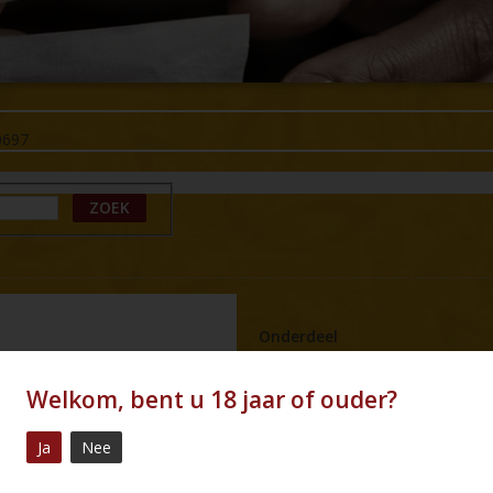
0697
ZOEK
Onderdeel
Product type
Welkom, bent u 18 jaar of ouder?
Merk
Ja
Nee
Naam