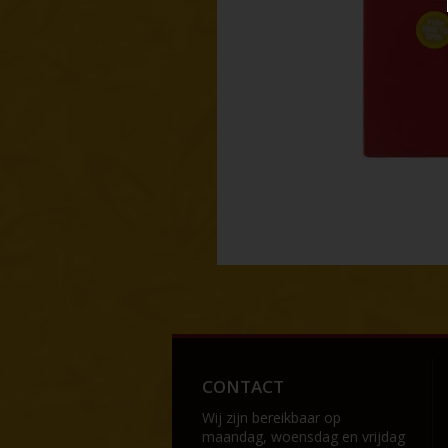
CONTACT
Wij zijn bereikbaar op
maandag, woensdag en vrijdag