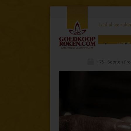
Laat al uw roker
HOME
175+ Soorten Pro