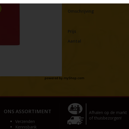
Omschrijving
Prijs
Aantal
powered by
myShop.com
ONS ASSORTIMENT
Afhalen op de markt
of thuisbezorgen!
Verzenden
Kennisbank