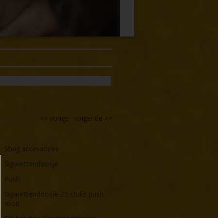
<<
vorige
volgende
>>
Shag accessoires
Sigarettendoosje
Push
Sigarettendoosje 20 stuks push
rood