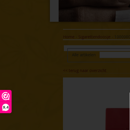
Home
-
Sigarettendoosje
-
100000
Alle artikelen
<<
terug naar overzicht
9,4