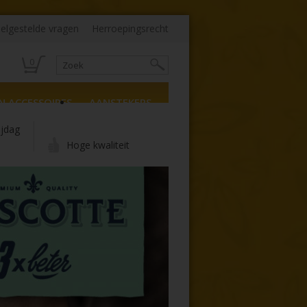
elgestelde vragen
Herroepingsrecht
0
N ACCESSOIRES
AANSTEKERS
ijdag
Hoge kwaliteit