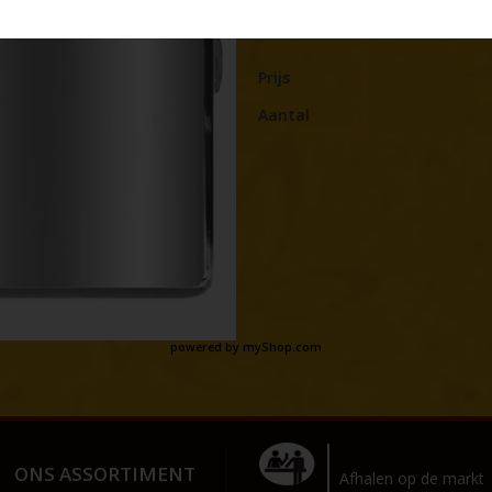
Omschrijving
Prijs
Aantal
powered by
myShop.com
ONS ASSORTIMENT
Afhalen op de markt