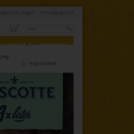
elgestelde vragen
Herroepingsrecht
0
N ACCESSOIRES
AANSTEKERS
ijdag
Hoge kwaliteit