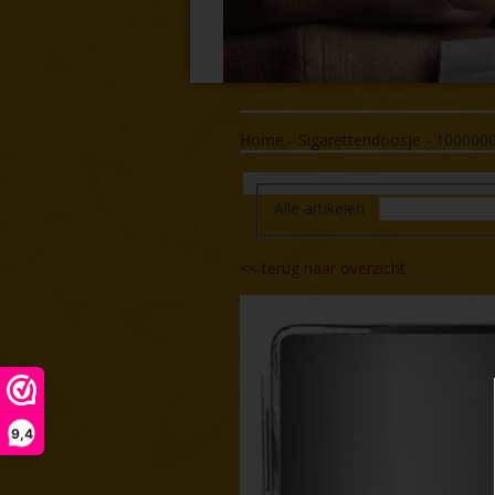
Home
-
Sigarettendoosje
-
100000
Alle artikelen
<<
terug naar overzicht
9,4