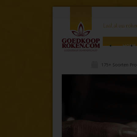
Laat al uw roker
HOME
175+ Soorten Pro