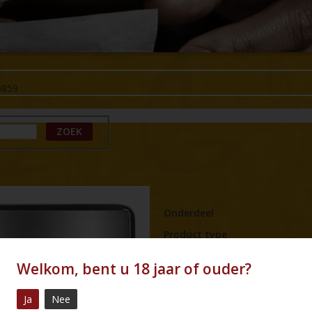
0859
ZOEK
Onderdeel
Product type
Merk
Welkom, bent u 18 jaar of ouder?
Naam
Ja
Nee