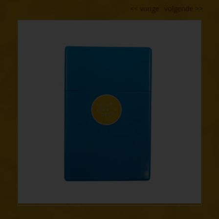
<<
vorige
volgende
>>