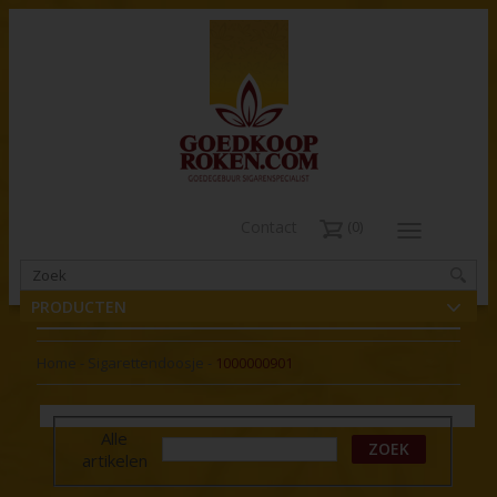
Contact
0
PRODUCTEN
Home
-
Sigarettendoosje
-
1000000901
Alle
ZOEK
artikelen