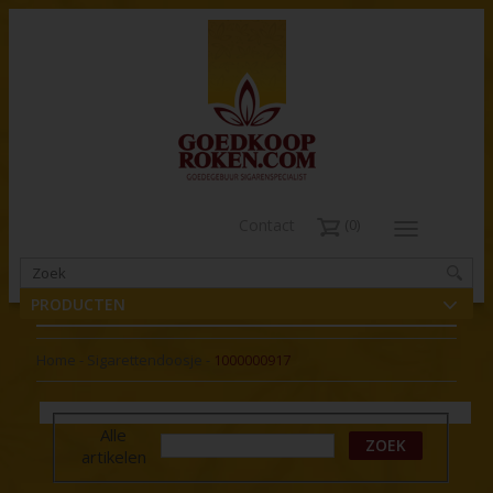
Contact
0
PRODUCTEN
Home
-
Sigarettendoosje
-
1000000917
Alle
ZOEK
artikelen