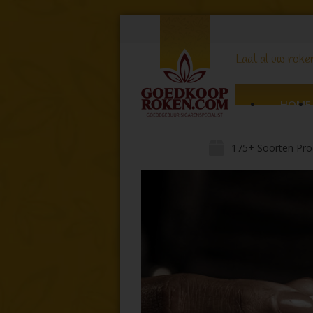
Laat al uw roker
HOME
175+ Soorten Pro