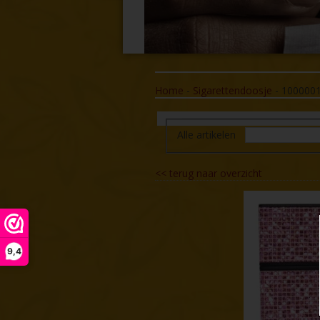
Home
-
Sigarettendoosje
-
100000
Alle artikelen
<<
terug naar overzicht
9,4