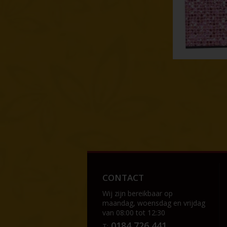
CONTACT
Wij zijn bereikbaar op
maandag, woensdag en vrijdag
van 08:00 tot 12:30
0184 726 441
T: