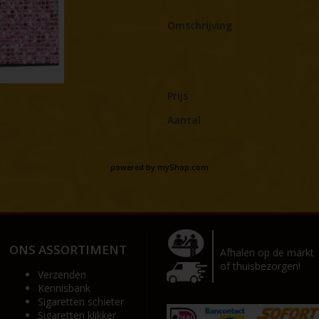
Omschrijving
Prijs
Aantal
powered by
myShop.com
ONS ASSORTIMENT
Afhalen op de markt
of thuisbezorgen!
Verzenden
Kennisbank
Sigaretten schieter
Sigaretten klikker