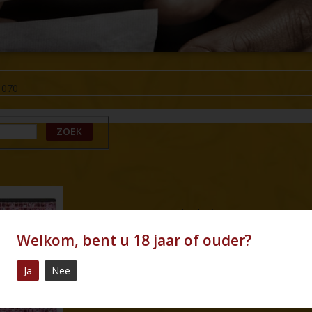
1070
ZOEK
Onderdeel
Product type
Welkom, bent u 18 jaar of ouder?
Naam
Ja
Nee