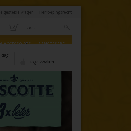
elgestelde vragen
Herroepingsrecht
0
N ACCESSOIRES
AANSTEKERS
ijdag
Hoge kwaliteit