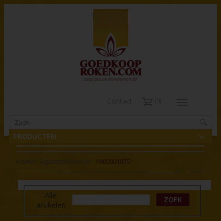
Contact
0
PRODUCTEN
Home
-
Sigarettendoosje
-
1000001075
Alle
ZOEK
artikelen