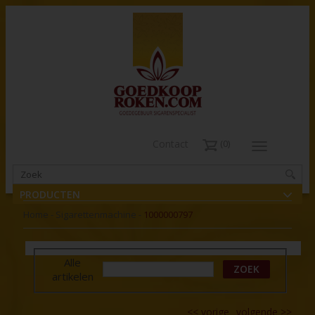
Contact
0
PRODUCTEN
Home
-
Sigarettenmachine
-
1000000797
Alle
ZOEK
artikelen
<<
vorige
volgende
>>