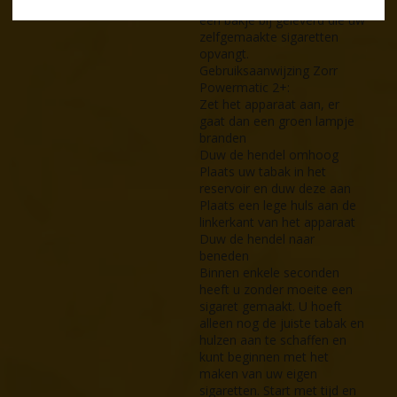
erg hoog is. Ook wordt er
een bakje bij geleverd die uw
zelfgemaakte sigaretten
opvangt.
Gebruiksaanwijzing Zorr
Powermatic 2+:
Zet het apparaat aan, er
gaat dan een groen lampje
branden
Duw de hendel omhoog
Plaats uw tabak in het
reservoir en duw deze aan
Plaats een lege huls aan de
linkerkant van het apparaat
Duw de hendel naar
beneden
Binnen enkele seconden
heeft u zonder moeite een
sigaret gemaakt. U hoeft
alleen nog de juiste tabak en
hulzen aan te schaffen en
kunt beginnen met het
maken van uw eigen
sigaretten. Start met tijd en