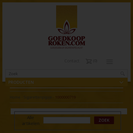
Contact
0
PRODUCTEN
Home
-
Sigarettenpijpje
-
1000000719
Alle
ZOEK
artikelen