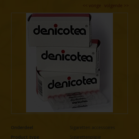
<<
vorige
volgende
>>
Onderdeel
Sigaretten accessoires
Product type
Sigarettenpijpje