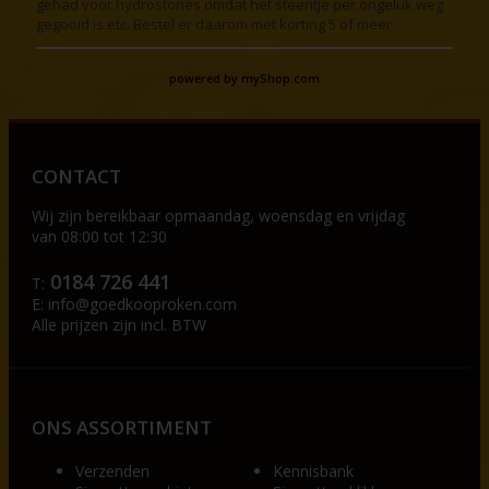
gehad voor hydrostones omdat het steentje per ongeluk weg
gegooid is etc. Bestel er daarom met korting 5 of meer.
powered by
myShop.com
CONTACT
Wij zijn bereikbaar op
maandag, woensdag en vrijdag
van 08:00 tot 12:30
0184 726 441
T:
E:
info@goedkooproken.com
Alle prijzen zijn incl. BTW
ONS ASSORTIMENT
Verzenden
Kennisbank