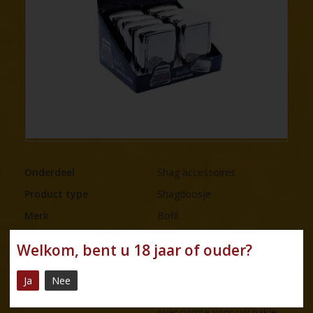
Onderdeel
Shag accessoires
Product type
Shagdoosje
Merk
Bofil
Naam
Metal Tobacco Case
Welkom, bent u 18 jaar of ouder?
In deze Metal Tobacco Case
van Bofil kunt u uw tabak
Ja
Nee
bewaren. Het is een stevig
Omschrijving
doosje en beschikt ook nog
over ruimte voor uw pakje