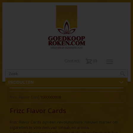
Contact
0
PRODUCTEN
Frizc Flavor Card
1000000908
Frizc Flavor Cards
Frizc Flavor Cards zijn een revolutionaire, nieuwe manier om
sigaretten te voorzien van smaak en aroma.
Vanwege de nieuwe regels voor tabak- en rookwaren is het