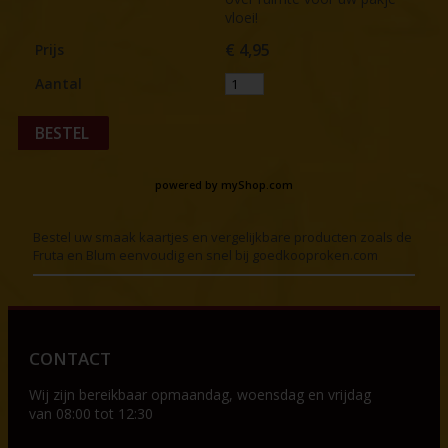
vloei!
€
4,95
Prijs
Aantal
BESTEL
powered by
myShop.com
Bestel uw smaak kaartjes en vergelijkbare producten zoals de
Fruta en Blum eenvoudig en snel bij goedkooproken.com
CONTACT
Wij zijn bereikbaar op
maandag, woensdag en vrijdag
van 08:00 tot 12:30