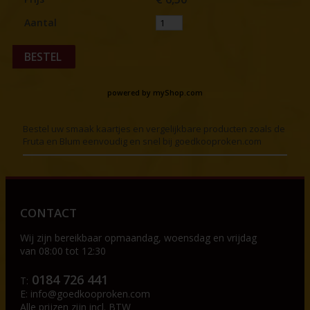
Aantal
BESTEL
powered by
myShop.com
Bestel uw smaak kaartjes en vergelijkbare producten zoals de
Fruta en Blum eenvoudig en snel bij goedkooproken.com
CONTACT
Wij zijn bereikbaar op
maandag, woensdag en vrijdag
van 08:00 tot 12:30
0184 726 441
T:
E:
info@goedkooproken.com
Alle prijzen zijn incl. BTW