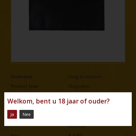
Onderdeel
Shag accessoires
Product type
Shagzakjes
Merk
Angelo
Welkom, bent u 18 jaar of ouder?
Naam
Nep leren shagzakje
Ja
Nee
In dit nep leren shagzakje
Omschrijving
kunt u uw pakje shag
bewaren.
€
6,50
Prijs