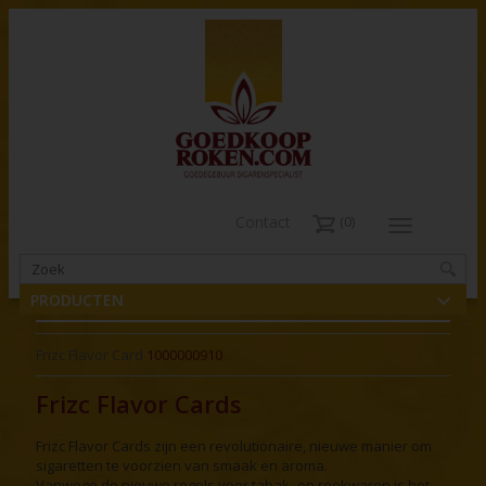
Contact
0
PRODUCTEN
Frizc Flavor Card
1000000910
Frizc Flavor Cards
Frizc Flavor Cards zijn een revolutionaire, nieuwe manier om
sigaretten te voorzien van smaak en aroma.
Vanwege de nieuwe regels voor tabak- en rookwaren is het