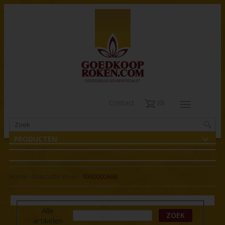
Contact
0
PRODUCTEN
Home
-
Mascotte Vloei
-
1000000668
Alle
ZOEK
artikelen