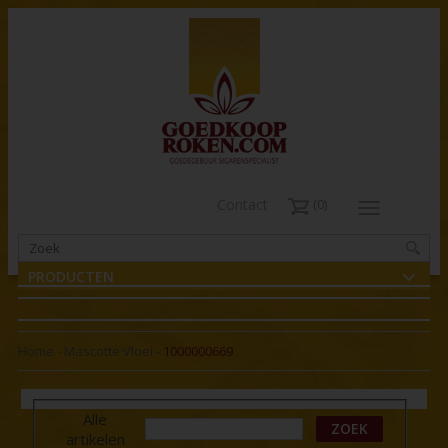
Contact
0
PRODUCTEN
Home
-
Mascotte Vloei
-
1000000669
Alle
ZOEK
artikelen