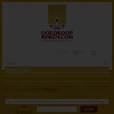
Contact
0
PRODUCTEN
Home
-
Mascotte Vloei
-
1000000670
Alle
ZOEK
artikelen