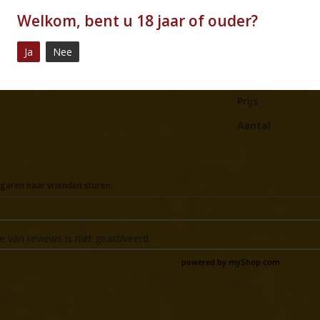
Welkom, bent u 18 jaar of ouder?
Ja
Nee
Prijs
Aantal
garen naar vrienden sturen.
e van reviews is niet geactiveerd
powered by
myShop.com