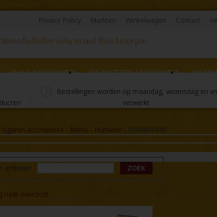
Privacy Policy
Markten
Winkelwagen
Contact
Ve
sbenodigdheden veilig en snel thuis bezorgen.
SHAG ACCESSOIRES
SIGARETTEN ACCESSOIRES
SIGARE
Bestellingen worden op maandag, woensdag en vr
ducten
verwerkt
-
Sigaren accessoires
-
Menu - Humidor
-
1000001045
e artikelen
ZOEK
g naar overzicht