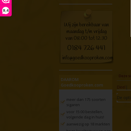
9,4
Wij zijn bereikbaar van
maandag t/m vrijdag
van 08:00 tot 12:30
0184 726 441
info@goedkooproken.com
Deze si
DAAROM
Goedkooproken.com
Deel
|
De opti
meer dan 175 soorten
sigaren
voor 15:00 bestellen,
volgende dag in huis!
aanwezig op 18 markten
hoge kwaliteitseisen aan