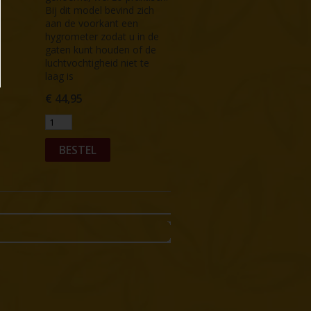
Bij dit model bevind zich
aan de voorkant een
hygrometer zodat u in de
gaten kunt houden of de
luchtvochtigheid niet te
laag is
€
44,95
BESTEL