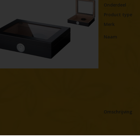
Onderdeel
Product type
Merk
Naam
Omschrijving