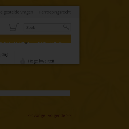
elgestelde vragen
Herroepingsrecht
0
N ACCESSOIRES
AANSTEKERS
ijdag
Hoge kwaliteit
<<
vorige
volgende
>>