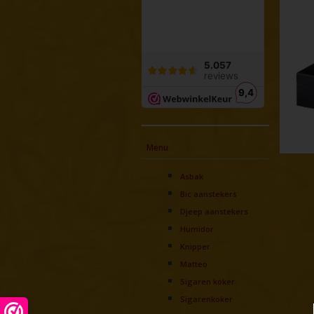
Menu
Asbak
Bic aanstekers
Djeep aanstekers
Humidor
Knipper
Matteo
Sigaren koker
Sigarenkoker