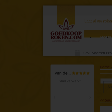
Laat al uw roker
HOME
175+ Soorten Pro
Home
All
<<
teru