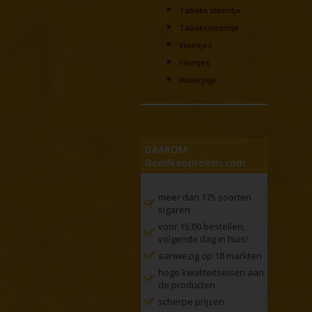
Tabaks steentje
Tabakssteentje
Vloeitjes
Vloetjes
Waterpijp
DAAROM
Goedkooproken.com
meer dan 175 soorten
sigaren
voor 15:00 bestellen,
volgende dag in huis!
aanwezig op 18 markten
hoge kwaliteitseisen aan
de producten
scherpe prijzen