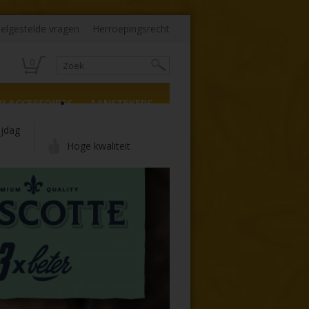
elgestelde vragen
Herroepingsrecht
0
N ACCESSOIRES
AANSTEKERS
ijdag
Hoge kwaliteit