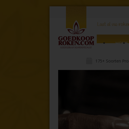
Laat al uw roker
HOME
175+ Soorten Pro