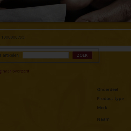
-
1000000795
e artikelen
ZOEK
g naar overzicht
Onderdeel
Product type
Merk
Naam