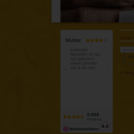
Home
All
<<
teru