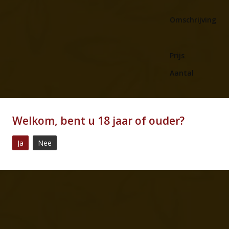
Omschrijving
Prijs
Aantal
powered by
myShop.com
Welkom, bent u 18 jaar of ouder?
Ja
Nee