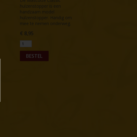
De Mascotte Classic
hulzenstopper is een
handzaam model
hulzenstopper. Handig om
mee te nemen onderweg.
€
8,95
BESTEL