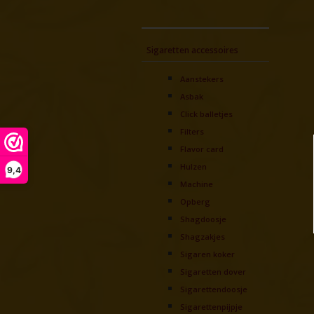
Sigaretten accessoires
Aanstekers
Asbak
Click balletjes
Filters
Flavor card
Hulzen
9,4
Machine
Opberg
Shagdoosje
Shagzakjes
Sigaren koker
Sigaretten dover
Sigarettendoosje
Sigarettenpijpje