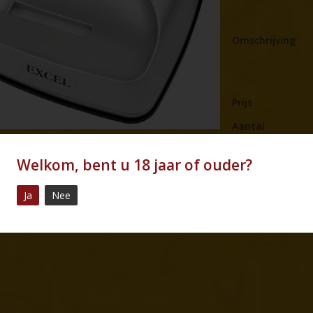
Omschrijving
Prijs
Aantal
Welkom, bent u 18 jaar of ouder?
powered by
myShop.com
Ja
Nee