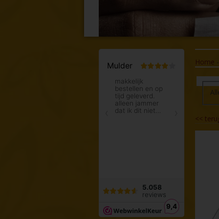
Home
All
<<
teru