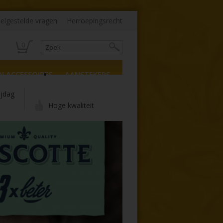
elgestelde vragen
Herroepingsrecht
0
N ACCESSOIRES
AANSTEKERS
ijdag
Hoge kwaliteit