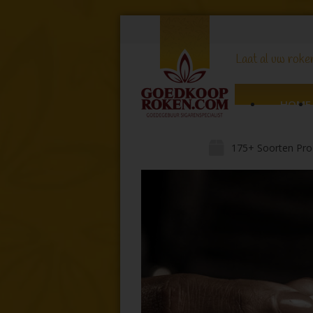
Laat al uw roker
HOME
175+ Soorten Pro