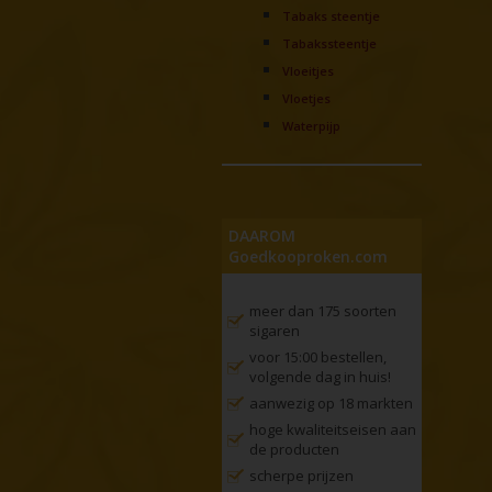
Tabaks steentje
Tabakssteentje
Vloeitjes
Vloetjes
Waterpijp
DAAROM
Goedkooproken.com
meer dan 175 soorten
sigaren
voor 15:00 bestellen,
volgende dag in huis!
aanwezig op 18 markten
hoge kwaliteitseisen aan
de producten
scherpe prijzen