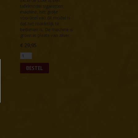
Excel de Luxe is een
tafelmodel sigaretten
machine, het grote
voordeel van dit model is
dat het makkelijk te
bedienen is. De machine is
groen in plaats van zilver.
€
29,95
BESTEL