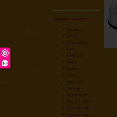
Sigaretten accessoires
Aanstekers
Asbak
Click balletjes
Filters
Flavor card
Hulzen
9,4
Machine
Opberg
Shagdoosje
Shagzakjes
Sigaren koker
Sigaretten dover
Sigarettendoosje
Sigarettenpijpje