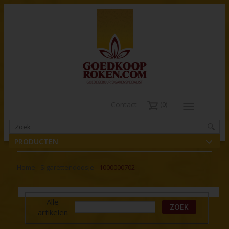
Contact
0
PRODUCTEN
Home
-
Sigarettendoosje
-
1000000702
Alle
ZOEK
artikelen