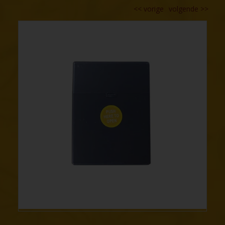
<<
vorige
volgende
>>