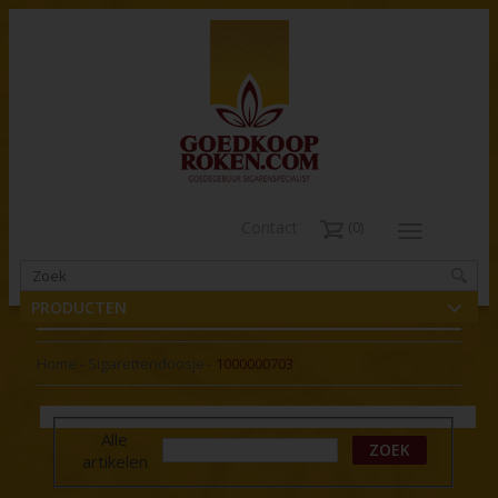
Contact
0
PRODUCTEN
Home
-
Sigarettendoosje
-
1000000703
Alle
ZOEK
artikelen