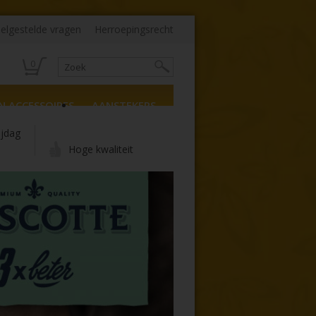
elgestelde vragen
Herroepingsrecht
0
N ACCESSOIRES
AANSTEKERS
ijdag
Hoge kwaliteit