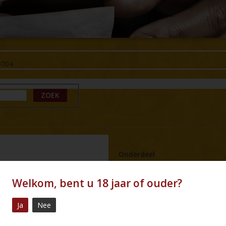
0704
ZOEK
Onderdeel
Product type
Welkom, bent u 18 jaar of ouder?
Merk
Ja
Nee
Naam