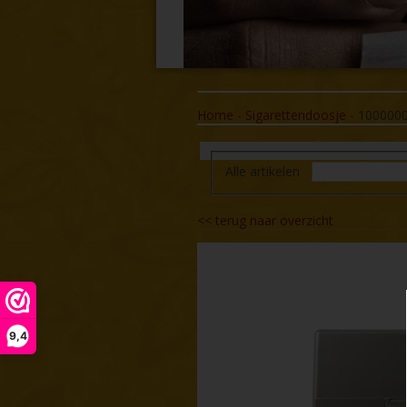
Home
-
Sigarettendoosje
-
100000
Alle artikelen
<<
terug naar overzicht
9,4