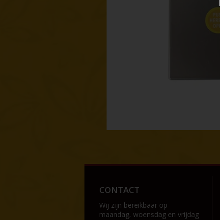
CONTACT
Wij zijn bereikbaar op
maandag, woensdag en vrijdag