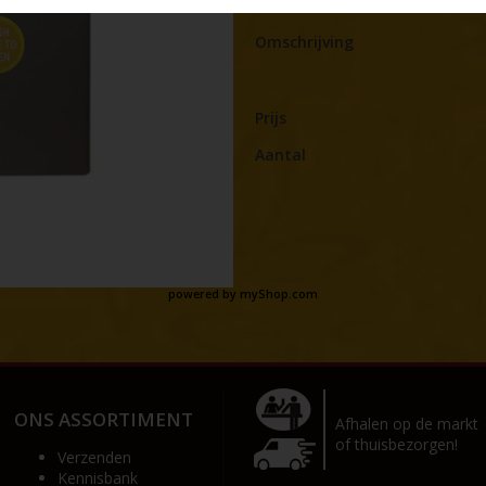
Omschrijving
Prijs
Aantal
powered by
myShop.com
ONS ASSORTIMENT
Afhalen op de markt
of thuisbezorgen!
Verzenden
Kennisbank