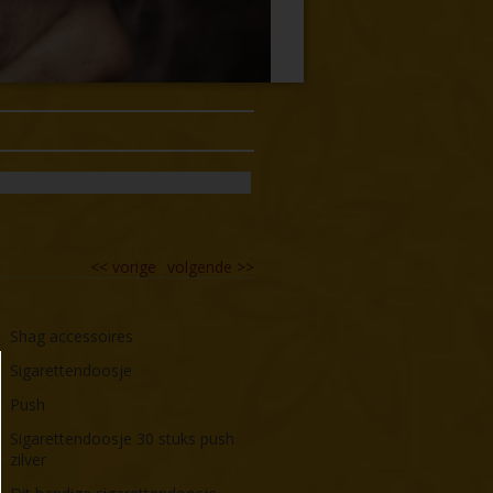
<<
vorige
volgende
>>
Shag accessoires
Sigarettendoosje
Push
Sigarettendoosje 30 stuks push
zilver