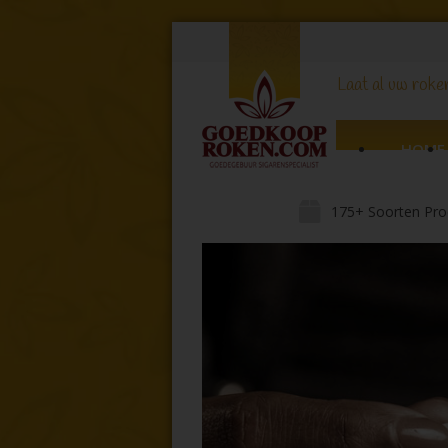
Laat al uw roker
HOME
175+ Soorten Pro