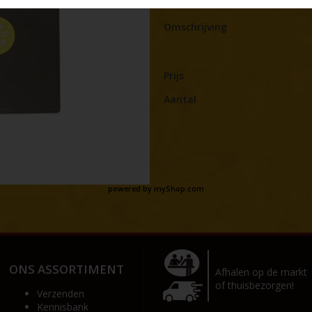
Omschrijving
Prijs
Aantal
powered by
myShop.com
ONS ASSORTIMENT
Afhalen op de markt
of thuisbezorgen!
Verzenden
Kennisbank