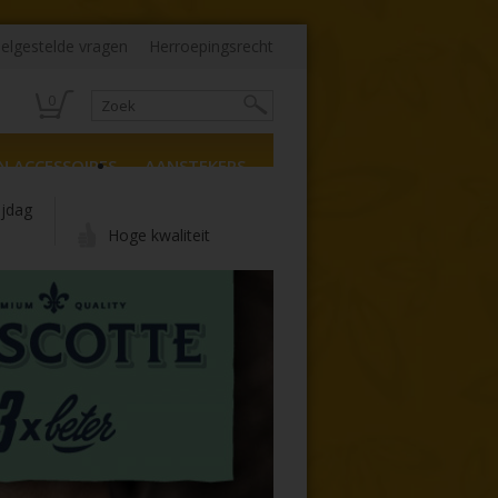
elgestelde vragen
Herroepingsrecht
0
N ACCESSOIRES
AANSTEKERS
ijdag
Hoge kwaliteit