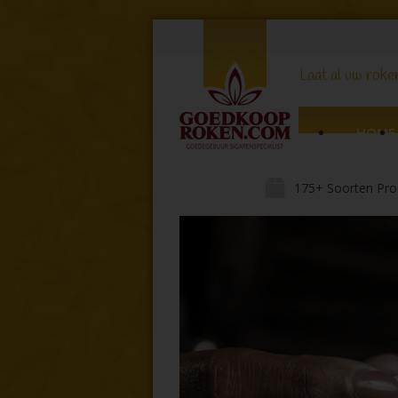
Laat al uw roker
HOME
175+ Soorten Pro