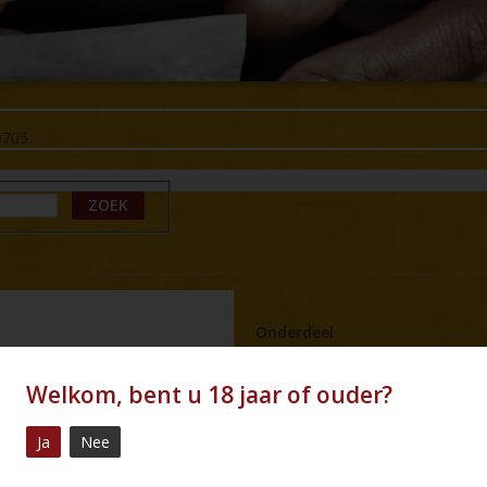
0705
ZOEK
Onderdeel
Product type
Welkom, bent u 18 jaar of ouder?
Merk
Ja
Nee
Naam