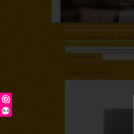
Home
-
Sigarettendoosje
-
100000
Alle artikelen
<<
terug naar overzicht
9,4