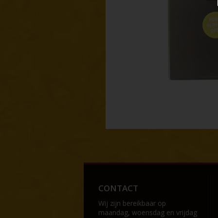
CONTACT
Wij zijn bereikbaar op
maandag, woensdag en vrijdag