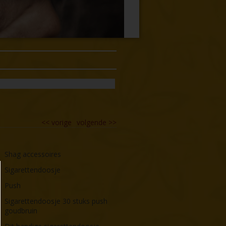
<<
vorige
volgende
>>
Shag accessoires
Sigarettendoosje
Push
Sigarettendoosje 30 stuks push
goudbruin