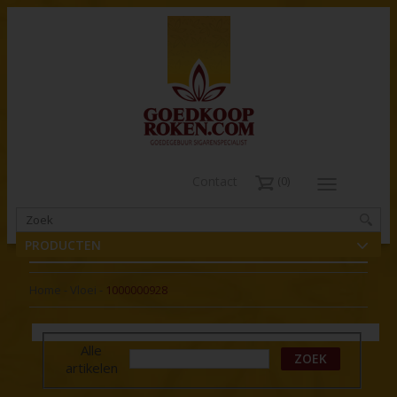
Contact
0
PRODUCTEN
Home
-
Vloei
-
1000000928
Alle
ZOEK
artikelen