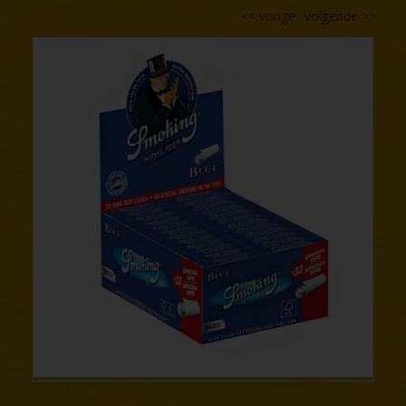
<<
vorige
volgende
>>