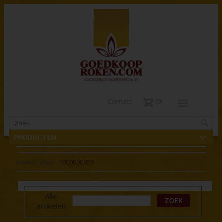
Contact
0
PRODUCTEN
Home
-
Vloei
-
1000000929
Alle
ZOEK
artikelen