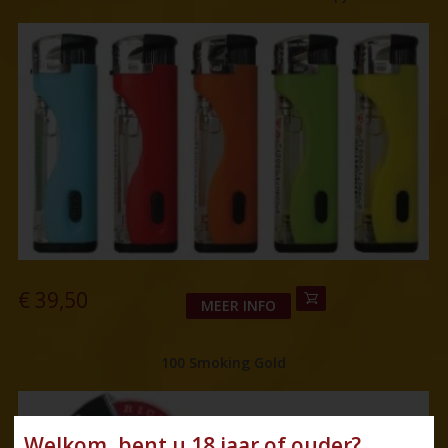
€
39,50
MEER INFO
100 Smoking Gold
Welkom, bent u 18 jaar of ouder?