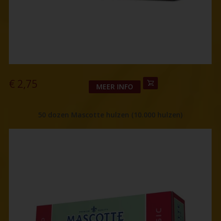
€
2,75
MEER INFO
50 dozen Mascotte hulzen (10.000 hulzen)