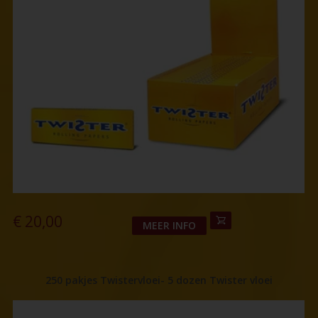
€
20,00
MEER INFO
250 pakjes Twistervloei- 5 dozen Twister vloei