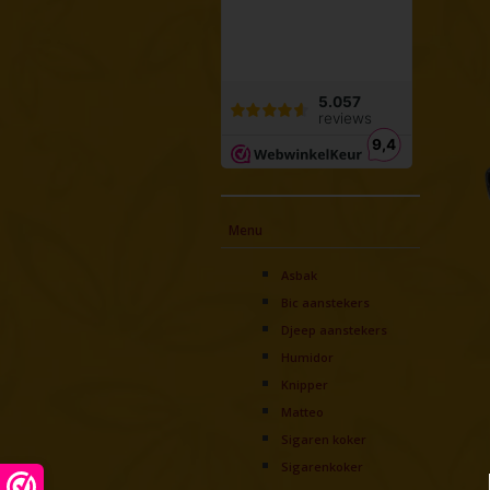
Menu
Asbak
Bic aanstekers
Djeep aanstekers
Humidor
Knipper
Matteo
Sigaren koker
Sigarenkoker