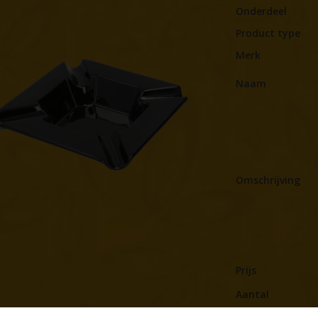
Onderdeel
Product type
Merk
Naam
Omschrijving
Prijs
Aantal