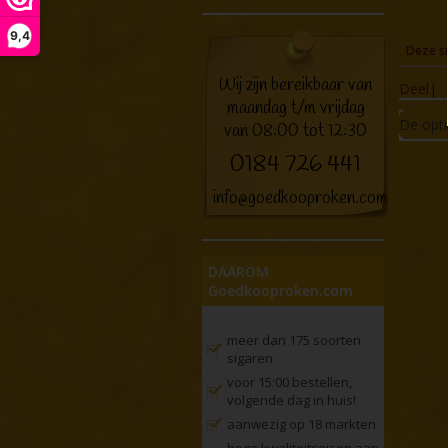
9,4
Deze si
Wij zijn bereikbaar van
Deel
|
maandag t/m vrijdag
De opti
van 08:00 tot 12:30
0184 726 441
info@goedkooproken.com
DAAROM
Goedkooproken.com
meer dan 175 soorten
sigaren
voor 15:00 bestellen,
volgende dag in huis!
aanwezig op 18 markten
hoge kwaliteitseisen aan