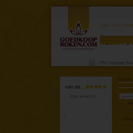
Laat al uw roker
HOME
175+ Soorten Pro
Home
All
<<
teru