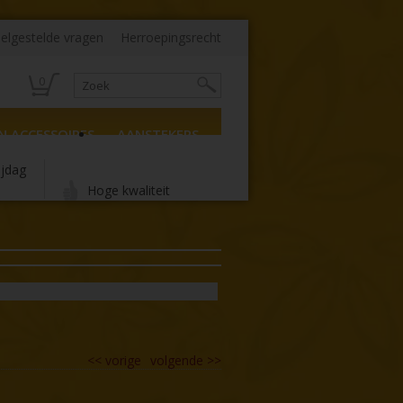
elgestelde vragen
Herroepingsrecht
0
N ACCESSOIRES
AANSTEKERS
ijdag
Hoge kwaliteit
<<
vorige
volgende
>>