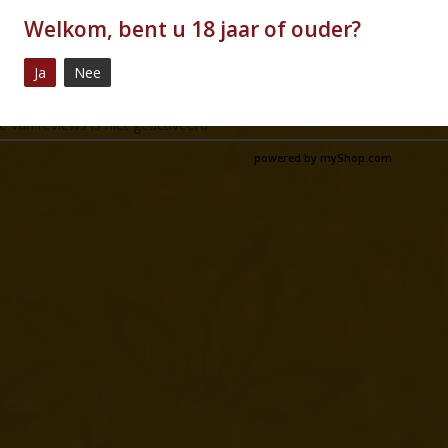
Welkom, bent u 18 jaar of ouder?
garen naar vrienden sturen.
Ja
Nee
e van reviews is niet geactiveerd
powered by
myShop.com