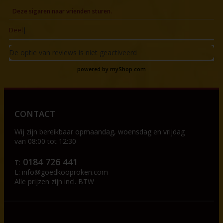
Deze sigaren naar vrienden sturen.
Deel
|
De optie van reviews is niet geactiveerd
powered by
myShop.com
CONTACT
Wij zijn bereikbaar op
maandag, woensdag en vrijdag
van 08:00 tot 12:30
0184 726 441
T:
E:
info@goedkooproken.com
Alle prijzen zijn incl. BTW